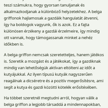
teszi számukra, hogy gyorsan tanuljanak és
alkalmazkodjanak a különböző helyzetekhez. A belga
griffonok hajlamosak a gazdáik hangulatát átvenni,
így ha boldogok vagyunk, ők is azok. Ez a fajta
különösen érzékeny a gazdái érzelmeire, így mindig
ott vannak, hogy támogassanak minket a nehéz
időkben is.
A belga griffon nemcsak szeretetteljes, hanem játékos
is. Szeretik a mozgást és a játékokat, így a gazdiknak
mindig van lehetőségük aktívan eltölteni az időt a
kutyájukkal. Az ilyen típusú kutyák nagyszerűen
reagálnak a dicséretre és a pozitív megerősítésre, ami
segít a kutya és gazdi közötti kötelék erősítésében.
Ha többet szeretnél megtudni arról, hogyan válik a
belga griffon a legjobb társaddá a mindennapokban,