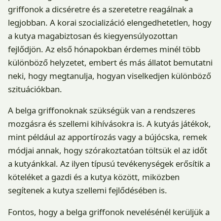
griffonok a dicséretre és a szeretetre reagálnak a
legjobban. A korai szocializáció elengedhetetlen, hogy
a kutya magabiztosan és kiegyensúlyozottan
fejlődjön. Az első hónapokban érdemes minél több
különböző helyzetet, embert és más állatot bemutatni
neki, hogy megtanulja, hogyan viselkedjen különböző
szituációkban.
A belga griffonoknak szükségük van a rendszeres
mozgásra és szellemi kihívásokra is. A kutyás játékok,
mint például az apportírozás vagy a bújócska, remek
módjai annak, hogy szórakoztatóan töltsük el az időt
a kutyánkkal. Az ilyen típusú tevékenységek erősítik a
köteléket a gazdi és a kutya között, miközben
segítenek a kutya szellemi fejlődésében is.
Fontos, hogy a belga griffonok nevelésénél kerüljük a