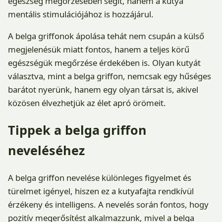
egészség megőrzésében segít, hanem a kutya
mentális stimulációjához is hozzájárul.
A belga griffonok ápolása tehát nem csupán a külső
megjelenésük miatt fontos, hanem a teljes körű
egészségük megőrzése érdekében is. Olyan kutyát
választva, mint a belga griffon, nemcsak egy hűséges
barátot nyerünk, hanem egy olyan társat is, akivel
közösen élvezhetjük az élet apró örömeit.
Tippek a belga griffon
neveléséhez
A belga griffon nevelése különleges figyelmet és
türelmet igényel, hiszen ez a kutyafajta rendkívül
érzékeny és intelligens. A nevelés során fontos, hogy
pozitív megerősítést alkalmazzunk, mivel a belga