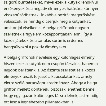
szigorú büntetéseket, mivel ezek a kutyák rendkívül
érzékenyek és a negatív élmények hatására könnyen
visszahúzódhatnak. Inkább a pozitív megerősítést
válasszuk, és mindig dicsérjük meg a kutyánkat,
amikor jól viselkedik. A belga griffonok nagyon
szeretnek a figyelem középpontjában lenni, így a
közös játékok és a tanulás során is érdemes
hangsúlyozni a pozitív élményeket.
A belga griffonok nevelése egy különleges élmény,
hiszen ezek a kutyák nem csupán társaink, hanem a
legjobb barátaink is. Az őszinte szeretet és a közös
élmények teszik teljessé a kapcsolatunkat, amely
életre szóló barátságot eredményez. Ahogy a belga
griffon mellett döntenek, biztosak lehetnek benne,
hogy egy igazán különleges társra lelnek, aki mindig
ott lesz a legnehezebb pillanatokban is.