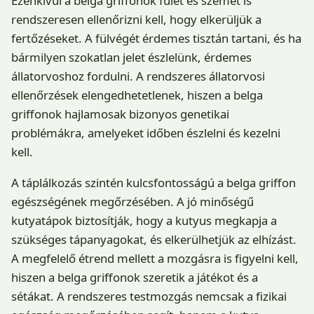
Ezenkívül a belga griffonok fülét és szemét is
rendszeresen ellenőrizni kell, hogy elkerüljük a
fertőzéseket. A fülvégét érdemes tisztán tartani, és ha
bármilyen szokatlan jelet észlelünk, érdemes
állatorvoshoz fordulni. A rendszeres állatorvosi
ellenőrzések elengedhetetlenek, hiszen a belga
griffonok hajlamosak bizonyos genetikai
problémákra, amelyeket időben észlelni és kezelni
kell.
A táplálkozás szintén kulcsfontosságú a belga griffon
egészségének megőrzésében. A jó minőségű
kutyatápok biztosítják, hogy a kutyus megkapja a
szükséges tápanyagokat, és elkerülhetjük az elhízást.
A megfelelő étrend mellett a mozgásra is figyelni kell,
hiszen a belga griffonok szeretik a játékot és a
sétákat. A rendszeres testmozgás nemcsak a fizikai