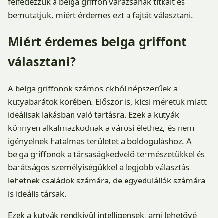
felfedezzük a belga griffon varázsának titkait és
bemutatjuk, miért érdemes ezt a fajtát választani.
Miért érdemes belga griffont
választani?
A belga griffonok számos okból népszerűek a
kutyabarátok körében. Először is, kicsi méretük miatt
ideálisak lakásban való tartásra. Ezek a kutyák
könnyen alkalmazkodnak a városi élethez, és nem
igényelnek hatalmas területet a boldoguláshoz. A
belga griffonok a társaságkedvelő természetükkel és
barátságos személyiségükkel a legjobb választás
lehetnek családok számára, de egyedülállók számára
is ideális társak.
Ezek a kutyák rendkívül intelligensek, ami lehetővé