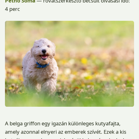
Pethő Soma
— rovatszerkesztő
becsült olvasási idő:
4 perc
A belga griffon egy igazán különleges kutyafajta,
amely azonnal elnyeri az emberek szívét. Ezek a kis