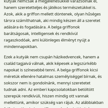
kutyák nemcsak a megjelenésükkel varázsolnak el,
hanem szeretetteljes és játékos természetükkel is.
Azok, akik a griffon mellett döntenek, olyan hűséges
társra számíthatnak, aki mindig készen áll a szeretet
adására és fogadására. A belga griffonok
barátságosak, intelligensek és rendkívül
ragaszkodóak, ami különleges élményt nyújt a
mindennapokban.
Ezek a kutyák nem csupán házikedvencek, hanem a
család tagjaivá válnak, akik képesek a legszürkébb
napokat is színesebbé tenni. A belga griffonok kicsi
méretük ellenére hatalmas személyiséggel bírnak, és
sokszor nem is gondolnánk, mennyi szeretetet
tudnak adni. Az emberi kapcsolatokban betöltött
szerepük rendkívüli, hiszen mindig ott vannak
mellettünk, amikor szükség van rájuk. Az alábbiakban