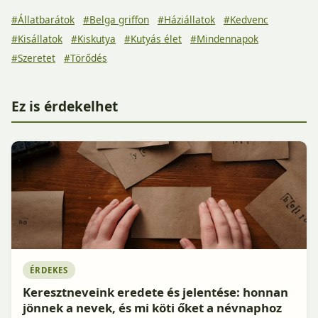
#Állatbarátok
#Belga griffon
#Háziállatok
#Kedvenc
#Kisállatok
#Kiskutya
#Kutyás élet
#Mindennapok
#Szeretet
#Törődés
Ez is érdekelhet
ÉRDEKES
Keresztneveink eredete és jelentése: honnan
jönnek a nevek, és mi köti őket a névnaphoz