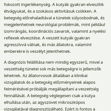
fokozott ingerlékenység. A kutyák gyakran elveszítik
étvágyukat, és a szokásos aktivitásuk csökken. A
betegség előrehaladtával a tünetek súlyosbodnak, és
megjelenhetnek neurológiai problémák, mint például
izomrángás, koordinációs zavarok, valamint a nyelési
reflexek elvesztése. A veszett kutyák gyakran
agresszívvá válnak, és más állatokra, valamint
emberekre is veszélyt jelenthetnek.
A diagnózis felállítása nem mindig egyszerű, mivel a
veszettség tünetei sok más betegségre is jellemzők
lehetnek. Az állatorvosok általában a klinikai
vizsgálatok és a betegség előzményeinek alapos
felmérésével próbálják megállapítani a veszettség
fennállását. A betegség véglegesen csak a kutya
elhullása után, az agyszövet mikroszkópos
vizsgálatával diagnosztizálható. Ezért is fontos a