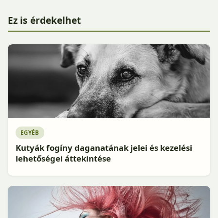
Ez is érdekelhet
EGYÉB
Kutyák fogíny daganatának jelei és kezelési
lehetőségei áttekintése