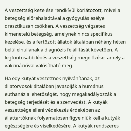
A veszettség kezelése rendkívül korlátozott, mivel a
betegség előrehaladtával a gyógyulás esélye
drasztikusan csökken. A veszettség végzetes
kimenetelű betegség, amelynek nincs specifikus
kezelése, és a fertőzött állatok általában néhány héten
belül elhullanak a diagnózis felállítását követően. A
legfontosabb lépés a veszettség megelőzése, amely a
vakcinációval valósítható meg.
Ha egy kutyát veszettnek nyilvánítanak, az
állatorvosok általában javasolják a humánus
euthanázia lehetőségét, hogy megakadályozzák a
betegség terjedését és a szenvedést. A kutyák
veszettsége elleni védekezés érdekében az
állattartóknak folyamatosan figyelniük kell a kutyák
egészségére és viselkedésére. A kutyák rendszeres