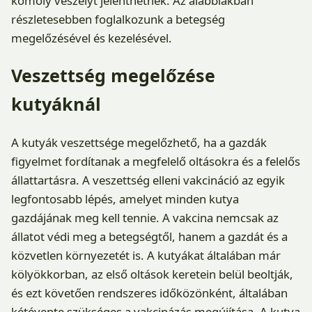
komoly veszélyt jelenthetnek. Az alábbiakban
részletesebben foglalkozunk a betegség
megelőzésével és kezelésével.
Veszettség megelőzése
kutyáknál
A kutyák veszettsége megelőzhető, ha a gazdák
figyelmet fordítanak a megfelelő oltásokra és a felelős
állattartásra. A veszettség elleni vakcináció az egyik
legfontosabb lépés, amelyet minden kutya
gazdájának meg kell tennie. A vakcina nemcsak az
állatot védi meg a betegségtől, hanem a gazdát és a
közvetlen környezetét is. A kutyákat általában már
kölyökkorban, az első oltások keretein belül beoltják,
és ezt követően rendszeres időközönként, általában
kétévente szükséges a vakcinázás megújítása. A kutya