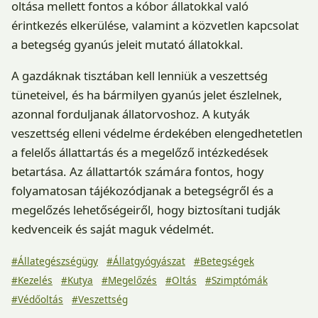
oltása mellett fontos a kóbor állatokkal való
érintkezés elkerülése, valamint a közvetlen kapcsolat
a betegség gyanús jeleit mutató állatokkal.
A gazdáknak tisztában kell lenniük a veszettség
tüneteivel, és ha bármilyen gyanús jelet észlelnek,
azonnal forduljanak állatorvoshoz. A kutyák
veszettség elleni védelme érdekében elengedhetetlen
a felelős állattartás és a megelőző intézkedések
betartása. Az állattartók számára fontos, hogy
folyamatosan tájékozódjanak a betegségről és a
megelőzés lehetőségeiről, hogy biztosítani tudják
kedvenceik és saját maguk védelmét.
#Állategészségügy
#Állatgyógyászat
#Betegségek
#Kezelés
#Kutya
#Megelőzés
#Oltás
#Szimptómák
#Védőoltás
#Veszettség