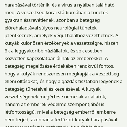
harapásával történik, és a vírus a nyálban található
meg. A veszettség korai stádiumában a tünetek
gyakran észrevétlenek, azonban a betegség
előrehaladtával súlyos neurológiai tünetek
jelentkeznek, amelyek végül halálhoz vezethetnek. A
kutyák különösen érzékenyek a veszettségre, hiszen
ők a leggyakoribb háziállatok, és sok esetben
közvetlen kapcsolatban állnak az emberekkel. A
betegség megelőzése érdekében rendkívül fontos,
hogy a kutyák rendszeresen megkapják a veszettség
elleni oltásokat, és hogy a gazdák tisztában legyenek a
betegség tüneteivel és kezelésével. A kutyák
veszettségének megértése nemcsak az állatok,
hanem az emberek védelme szempontjából is
létfontosságú, mivel a betegség emberről emberre
nem terjed, azonban a fertőzött kutyák harapásával