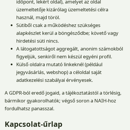
időpont, lekért oldal), amelyet az oldal
üzemeltetője kizárólag üzemeltetési célra
használ, majd töröl.
Sütiből csak a működéshez szükséges
alapkészlet kerül a böngésződbe; követő vagy
hirdetési süti nincs.
A látogatottságot aggregált, anonim számokból
figyeljük, senkiről nem készül egyéni profil.
Külső oldalra mutató linkeknél (például
jegyvásárlás, webshop) a céloldal saját
adatkezelési szabályai érvényesek.
A GDPR-ból eredő jogaid, a tájékoztatástól a törlésig,
bármikor gyakorolhatók; végső soron a NAIH-hoz
fordulhatsz panasszal.
Kapcsolat-űrlap