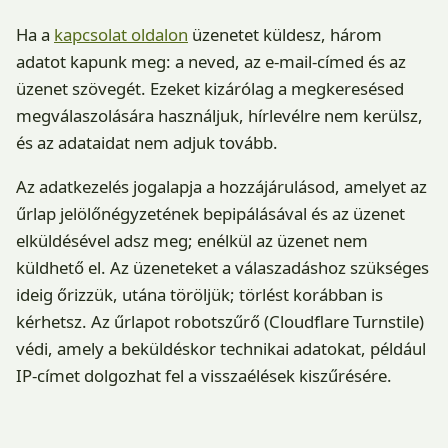
Ha a
kapcsolat oldalon
üzenetet küldesz, három
adatot kapunk meg: a neved, az e-mail-címed és az
üzenet szövegét. Ezeket kizárólag a megkeresésed
megválaszolására használjuk, hírlevélre nem kerülsz,
és az adataidat nem adjuk tovább.
Az adatkezelés jogalapja a hozzájárulásod, amelyet az
űrlap jelölőnégyzetének bepipálásával és az üzenet
elküldésével adsz meg; enélkül az üzenet nem
küldhető el. Az üzeneteket a válaszadáshoz szükséges
ideig őrizzük, utána töröljük; törlést korábban is
kérhetsz. Az űrlapot robotszűrő (Cloudflare Turnstile)
védi, amely a beküldéskor technikai adatokat, például
IP-címet dolgozhat fel a visszaélések kiszűrésére.