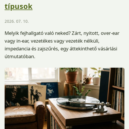
típusok
2026. 07. 10.
Melyik fejhallgató való neked? Zárt, nyitott, over-ear
vagy in-ear, vezetékes vagy vezeték nélküli,
impedancia és zajszűrés, egy áttekinthető vásárlási
útmutatóban.