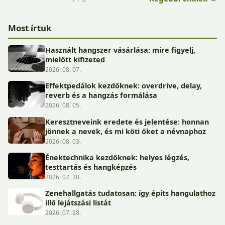
Most írtuk
Használt hangszer vásárlása: mire figyelj,
mielőtt kifizeted
2026. 08. 07.
Effektpedálok kezdőknek: overdrive, delay,
reverb és a hangzás formálása
2026. 08. 05.
Keresztneveink eredete és jelentése: honnan
jönnek a nevek, és mi köti őket a névnaphoz
2026. 08. 03.
Énektechnika kezdőknek: helyes légzés,
testtartás és hangképzés
2026. 07. 30.
Zenehallgatás tudatosan: így építs hangulathoz
illő lejátszási listát
2026. 07. 28.