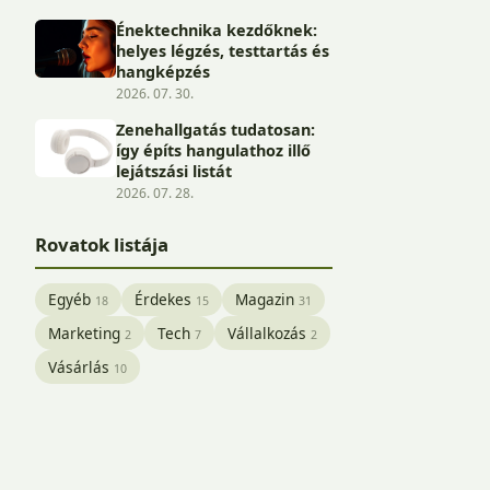
Énektechnika kezdőknek:
helyes légzés, testtartás és
hangképzés
2026. 07. 30.
Zenehallgatás tudatosan:
így építs hangulathoz illő
lejátszási listát
2026. 07. 28.
Rovatok listája
Egyéb
Érdekes
Magazin
18
15
31
Marketing
Tech
Vállalkozás
2
7
2
Vásárlás
10