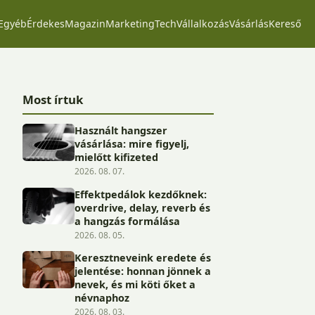
Egyéb
Érdekes
Magazin
Marketing
Tech
Vállalkozás
Vásárlás
Kereső
Most írtuk
Használt hangszer
vásárlása: mire figyelj,
mielőtt kifizeted
2026. 08. 07.
Effektpedálok kezdőknek:
overdrive, delay, reverb és
a hangzás formálása
2026. 08. 05.
Keresztneveink eredete és
jelentése: honnan jönnek a
nevek, és mi köti őket a
névnaphoz
2026. 08. 03.