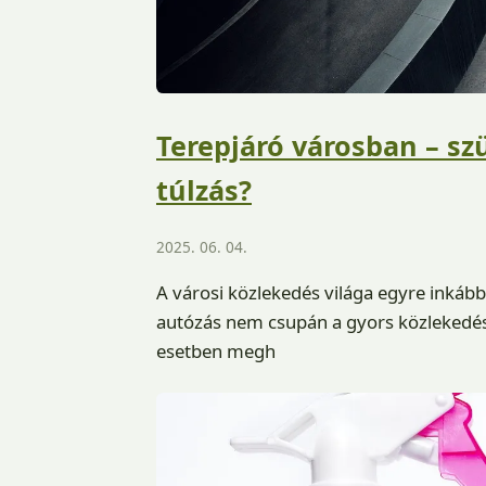
Terepjáró városban – sz
túlzás?
2025. 06. 04.
A városi közlekedés világa egyre inkább 
autózás nem csupán a gyors közlekedés 
esetben megh