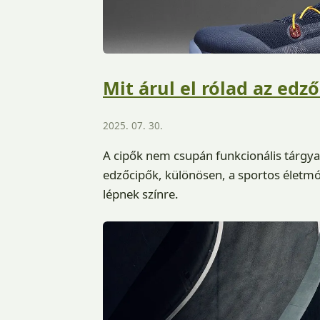
Mit árul el rólad az edz
2025. 07. 30.
A cipők nem csupán funkcionális tárgyak
edzőcipők, különösen, a sportos életmó
lépnek színre.