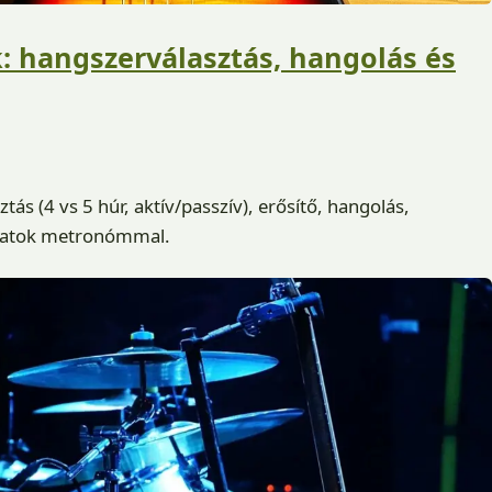
: hangszerválasztás, hangolás és
ás (4 vs 5 húr, aktív/passzív), erősítő, hangolás,
orlatok metronómmal.