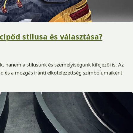
őcipőd stílusa és választása?
, hanem a stílusunk és személyiségünk kifejezői is. Az
d és a mozgás iránti elkötelezettség szimbólumaiként