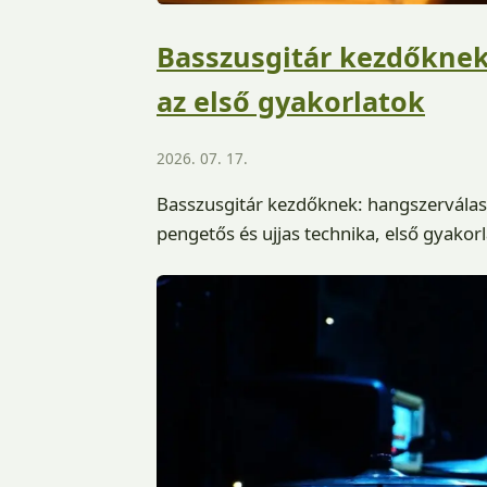
Basszusgitár kezdőknek
az első gyakorlatok
2026. 07. 17.
Basszusgitár kezdőknek: hangszerválaszt
pengetős és ujjas technika, első gyak