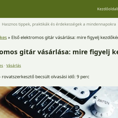
Kezdőoldal
Hasznos tippek, praktikák és érdekességek a mindennapokra
kes
»
Első elektromos gitár vásárlása: mire figyelj kezdőké
romos gitár vásárlása: mire figyelj 
es
·
Vásárlás
rovatszerkesztő
becsült olvasási idő: 9 perc