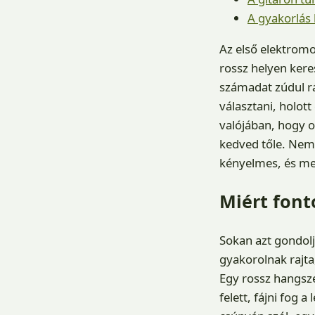
A gyakorlás
Az első elektromo
rossz helyen ker
számadat zúdul rá
választani, holot
valójában, hogy o
kedved tőle. Nem 
kényelmes, és meg
Miért font
Sokan azt gondolj
gyakorolnak rajta
Egy rossz hangsze
felett, fájni fog