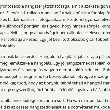
egfontosabb a hangszer játszhatósága, amit a szakzsargon a
. Ellenőrizd, milyen magasan futnak a húrok a fogólap fel
 és fájdalmas lesz a lefogásuk, ami kezdőnél gyorsan elve
ak különböző pontjain, és figyeld, hogy nincs-e zörgés, kon
p széleit is, hogy a bundvégek nem állnak-e ki élesen, mer
karcolhatja a kezed. Egy jól beállított olcsóbb gitár többet 
 drágább.
 másik kulcskérdés. Hangold fel a gitárt, játssz rajta pár 
meg, elmászik-e a hangolás. Egy jó hangszernek stabilan kel
olyamatos újrahangolás nagyon demotiváló kezdőként. Eh
nőségét is megnézni: ha bizonytalanul, lötyögve mozognak
oló kar, tudd, hogy az bonyolultabbá teheti a hangolástart
t egy egyszerűbb, fix húrlábas felépítés gyakran hálásabb
az általános kidolgozás zárja a sort. Ha van rá mód, kösd rá
báld ki az összes hangszedő-állást és a potméterek működés