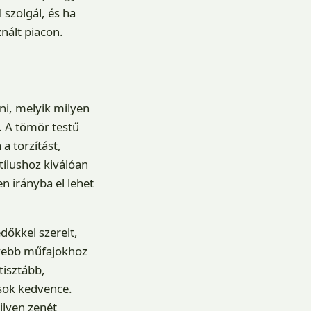
szolgál, és ha
nált piacon.
ni, melyik milyen
s. A tömör testű
 a torzítást,
tílushoz kiválóan
n irányba el lehet
dőkkel szerelt,
nyebb műfajokhoz
tisztább,
sok kedvence.
ilyen zenét