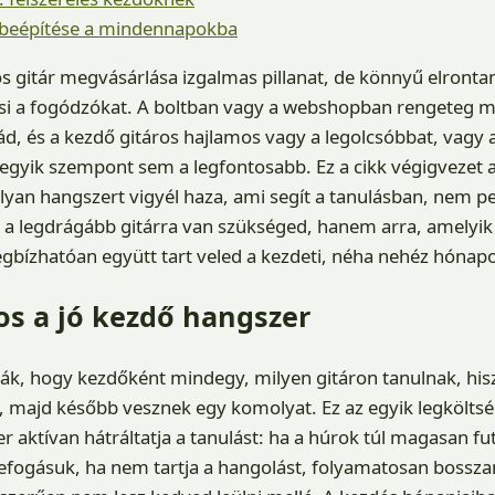
 beépítése a mindennapokba
s gitár megvásárlása izgalmas pillanat, de könnyű elronta
esi a fogódzókat. A boltban vagy a webshopban rengeteg m
d, és a kezdő gitáros hajlamos vagy a legolcsóbbat, vagy 
t egyik szempont sem a legfontosabb. Ez a cikk végigvezet a
lyan hangszert vigyél haza, ami segít a tanulásban, nem pe
a legdrágább gitárra van szükséged, hanem arra, amelyik j
bízhatóan együtt tart veled a kezdeti, néha nehéz hónapo
os a jó kezdő hangszer
ák, hogy kezdőként mindegy, milyen gitáron tanulnak, his
, majd később vesznek egy komolyat. Ez az egyik legköltsé
r aktívan hátráltatja a tanulást: ha a húrok túl magasan fu
 a lefogásuk, ha nem tartja a hangolást, folyamatosan bossz