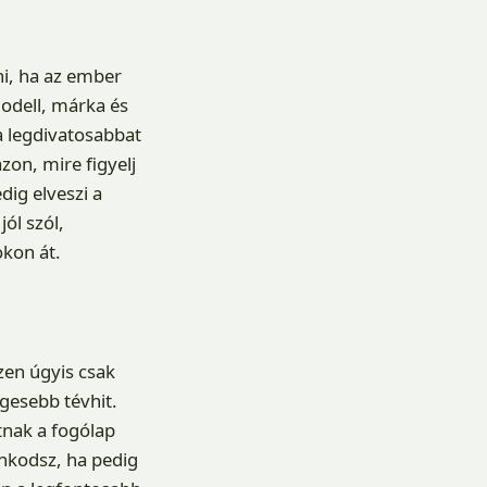
ni, ha az ember
odell, márka és
a legdivatosabbat
zon, mire figyelj
dig elveszi a
ól szól,
kon át.
zen úgyis csak
gesebb tévhit.
tnak a fogólap
ankodsz, ha pedig