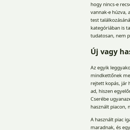
hogy nincs-e recs
vannak-e húzva, a
test találkozásáná
kategóriában is 
tudatosan, nem p
Új vagy ha
Az egyik leggyako
mindkettőnek meg
rejtett kopás, já
ad, hiszen egyelő
Cserébe ugyanazér
használt piacon, 
A használt piac i
maradnak, és egy 