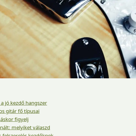
 a jó kezdő hangszer
s gitár fő típusai
áskor figyelj
nált: melyiket válaszd
l: felszerelés kezdőknek