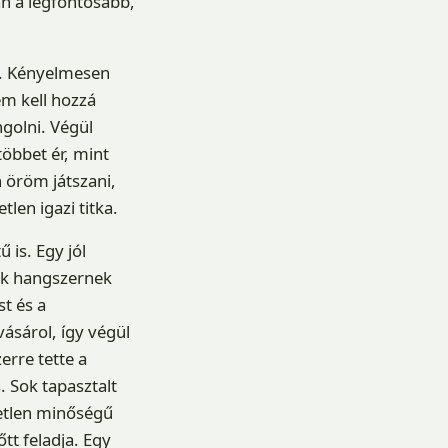
an a legfontosabb,
a. Kényelmesen
em kell hozzá
ngolni. Végül
öbbet ér, mint
 öröm játszani,
len igazi titka.
 is. Egy jól
ik hangszernek
t és a
ásárol, így végül
erre tette a
 Sok tapasztalt
retlen minőségű
tt feladja. Egy