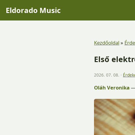
Eldorado Music
Kezdőoldal
»
Érde
Első elekt
2026. 07. 08. ·
Érdek
Oláh Veronika
— 