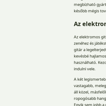
megbízható gyártó
később mégis tová
Az elektro
Az elektromos git
zenéhez és játékst
gitár a legelterjed
kevésbé hajlamos 
használható. Kezd
indulni vele.
A két legismerteb
vastagabb, meleg
áll közel, másfel
ropogósabb hangú 
Egyik sem jobb a