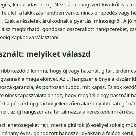
egés, kimaradás, zörej. Nézd át a hangszert kívülről is: a 
 felület, a lakkozás rendben van-e, nincs-e repedés vagy h
l. Ezek a részletek árulkodnak a gyártási minőségről. A jó h
találsz megbízható, gondosan összerakott hangszereket, c
edig kapkodva választani.
sznált: melyiket válaszd
ribb kezdő dilemma, hogy új vagy használt gitárt érdemes-
vannak a maga előnyei. Az új hangszer előnye a kiszámít
r hozzá garancia, és pontosan tudod, mit kapsz. Ez sok ke
re nincs tapasztalata ahhoz, hogy megítélje egy használt ha
t a pénzért új gitárból jellemzően alacsonyabb kategóriát
mert az új hangszer ára tartalmazza a kereskedelmi árrést.
gazi lehetőségeket rejt, mert a gitárok jó eséllyel sokáig 
néhány éves, gondozott hangszer gyakran a felébe kerül, 