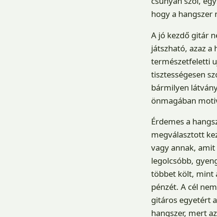
csúnyán szól, egy
hogy a hangszer 
A jó kezdő gitár 
játszható, azaz a
természetfeletti u
tisztességesen sz
bármilyen látvány
önmagában motivál
Érdemes a hangsze
megválasztott ke
vagy annak, amit 
legolcsóbb, gyeng
többet költ, mint
pénzét. A cél nem
gitáros egyetért 
hangszer, mert az