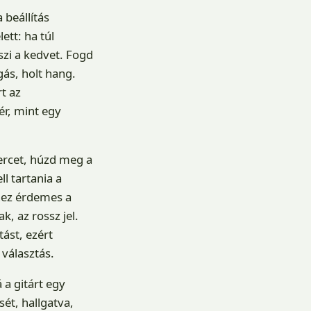
 beállítás
ett: ha túl
szi a kedvet. Fogd
gás, holt hang.
t az
ér, mint egy
percet, húzd meg a
l tartania a
hez érdemes a
, az rossz jel.
ást, ezért
 választás.
 a gitárt egy
ét, hallgatva,