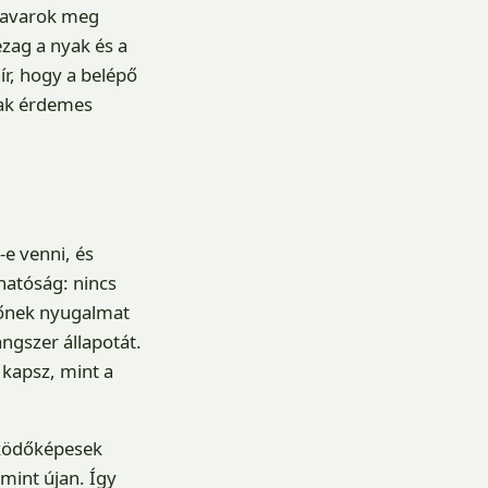
csavarok meg
ézag a nyak és a
ír, hogy a belépő
sak érdemes
e venni, és
hatóság: nincs
zdőnek nyugalmat
ngszer állapotát.
 kapsz, mint a
működőképesek
mint újan. Így