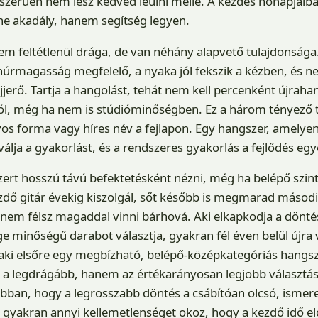
szerűen nem lesz kedved leülni mellé. A kezdés hónapjaib
ne akadály, hanem segítség legyen.
nem feltétlenül drága, de van néhány alapvető tulajdonság
 húrmagasság megfelelő, a nyaka jól fekszik a kézben, és n
jjerő. Tartja a hangolást, tehát nem kell percenként újraha
ól, még ha nem is stúdióminőségben. Ez a három tényező t
os forma vagy híres név a fejlapon. Egy hangszer, amelyen
ja a gyakorlást, és a rendszeres gyakorlás a fejlődés egyet
rt hosszú távú befektetésként nézni, még ha belépő szintű
zdő gitár évekig kiszolgál, sőt később is megmarad másod
nem félsz magaddal vinni bárhová. Aki elkapkodja a döntés
e minőségű darabot választja, gyakran fél éven belül újra v
 aki elsőre egy megbízható, belépő-középkategóriás hangsz
 a legdrágább, hanem az értékarányosan legjobb választás.
abban, hogy a legrosszabb döntés a csábítóan olcsó, isme
 gyakran annyi kellemetlenséget okoz, hogy a kezdő idő elő