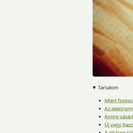
Tartalom
Miért fontos
Az elektromo
Amire vásárl
Új vagy hasz
A gitáron tú