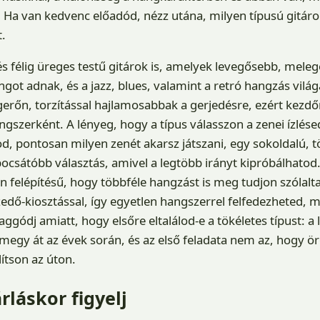
. Ha van kedvenc előadód, nézz utána, milyen típusú gitáron
t.
s félig üreges testű gitárok is, amelyek levegősebb, mele
got adnak, és a jazz, blues, valamint a retró hangzás vil
erőn, torzítással hajlamosabbak a gerjedésre, ezért kezd
ngszerként. A lényeg, hogy a típus válasszon a zenei ízlése
, pontosan milyen zenét akarsz játszani, egy sokoldalú, 
csátóbb választás, amivel a legtöbb irányt kipróbálhatod.
 felépítésű, hogy többféle hangzást is meg tudjon szólalta
dő-kiosztással, így egyetlen hangszerrel felfedezheted, me
ggódj amiatt, hogy elsőre eltalálod-e a tökéletes típust: a
egy át az évek során, és az első feladata nem az, hogy örö
ítson az úton.
rláskor figyelj