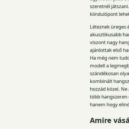
szeretnél játszani
kiindulópont lehe
Léteznek üreges é
akusztikusabb han
viszont nagy hang
ajánlottak első ha
Ha még nem tudod
modell a legmegbo
szándékosan olyan
kombinált hangsze
hozzád közel. Ne a
több hangszeren m
hanem hogy elind
Amire vásá