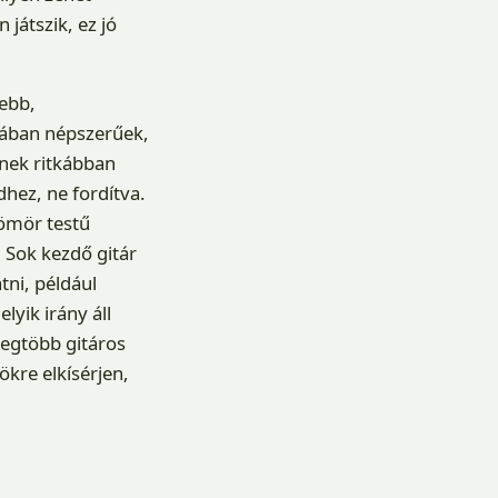
 játszik, ez jó
gebb,
ágában népszerűek,
őnek ritkábban
dhez, ne fordítva.
tömör testű
 Sok kezdő gitár
tni, például
lyik irány áll
 legtöbb gitáros
kre elkísérjen,