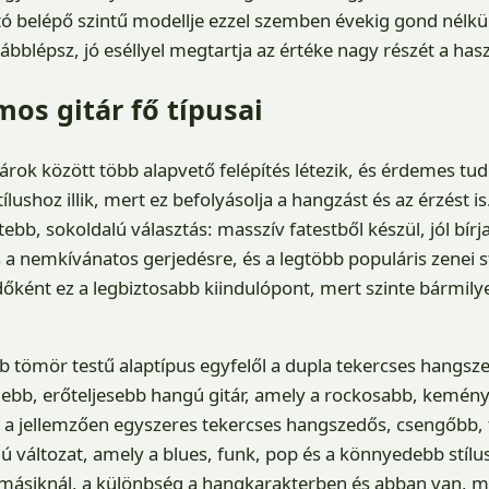
 belépő szintű modellje ezzel szemben évekig gond nélkül 
bblépsz, jó eséllyel megtartja az értéke nagy részét a hasz
mos gitár fő típusai
árok között több alapvető felépítés létezik, és érdemes tud
ílushoz illik, mert ez befolyásolja a hangzást és az érzést i
tebb, sokoldalú választás: masszív fatestből készül, jól bírja
a nemkívánatos gerjedésre, és a legtöbb populáris zenei s
őként ez a legbiztosabb kiindulópont, mert szinte bármilye
b tömör testű alaptípus egyfelől a dupla tekercses hangsze
ebb, erőteljesebb hangú gitár, amely a rockosabb, kemé
ől a jellemzően egyszeres tekercses hangszedős, csengőbb, 
változat, amely a blues, funk, pop és a könnyedebb stílu
 másiknál, a különbség a hangkarakterben és abban van, m