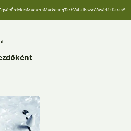
Egyéb
Érdekes
Magazin
Marketing
Tech
Vállalkozás
Vásárlás
Kereső
nt
kezdőként