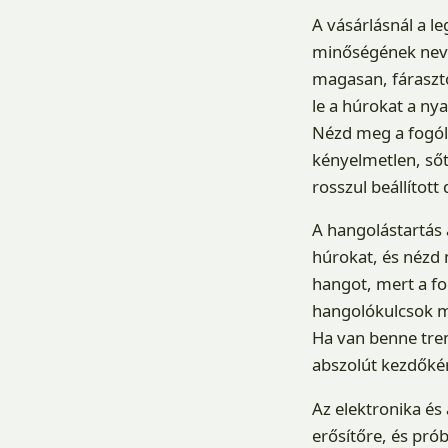
A vásárlásnál a l
minőségének nevez
magasan, fárasztó
le a húrokat a ny
Nézd meg a fogóla
kényelmetlen, sőt 
rosszul beállított
A hangolástartás a
húrokat, és nézd 
hangot, mert a f
hangolókulcsok mi
Ha van benne trem
abszolút kezdőkén
Az elektronika és 
erősítőre, és pró