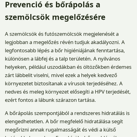
Prevenció és bőrápolás a
szemölcsök megelőzésére
A szemölcsök és futószemölcsök megjelenését a
legjobban a megelőzés révén tudjuk akadályozni. A
legfontosabb lépés a bőr higiéniájának fenntartása,
különösen a lábfej és a talp területén. A nyilvános
helyeken, például uszodákban és öltözőkben érdemes
zárt lábbelit viselni, mivel ezek a helyek kedvező
környezetet biztosítanak a vírusok terjedéséhez. A
nedves és meleg környezet elősegíti a HPV terjedését,
ezért fontos a lábunk szárazon tartása.
A bőrápolás szempontjából a rendszeres hidratálás is
elengedhetetlen. A bőr megfelelő hidratálása segít
megőrizni annak rugalmasságát és védi a külső