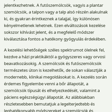
jelentkezhetnek. A futószemölcsök, vagyis a plantar
szemölcsök, a talpon vagy a talp alsó részén alakulnak
ki, és gyakran érintkeznek a talajjal, így különösen
kényelmetlenek lehetnek. Ezen elváltozások kezelése
sokszor kihívást jelent, és a megfelelő módszer
kiválasztása fontos a hatékony gyógyulás érdekében.
A kezelési lehetőségek széles spektrumot ölelnek fel,
kezdve a házi praktikáktól a gyógyszeres vagy orvosi
beavatkozásokig. A szemölcsök és futószemölcsök
természetes úton is kezelhetők, de sokan választják a
modernebb, klinikai megoldásokat is. A kezelés során
érdemes figyelembe venni a bőr állapotát, a
szemölcsök típusát és elhelyezkedését, valamint a
páciens egészségügyi állapotát. Az alábbiakban
részletesebben bemutatjuk a legelterjedtebb és
leghatékonyabb módszereket a szemölcsök és