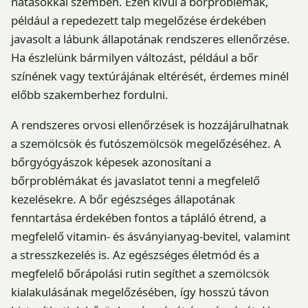
hatásokkal szemben. Ezen kívül a bőrproblémák,
például a repedezett talp megelőzése érdekében
javasolt a lábunk állapotának rendszeres ellenőrzése.
Ha észlelünk bármilyen változást, például a bőr
színének vagy textúrájának eltérését, érdemes minél
előbb szakemberhez fordulni.
A rendszeres orvosi ellenőrzések is hozzájárulhatnak
a szemölcsök és futószemölcsök megelőzéséhez. A
bőrgyógyászok képesek azonosítani a
bőrproblémákat és javaslatot tenni a megfelelő
kezelésekre. A bőr egészséges állapotának
fenntartása érdekében fontos a tápláló étrend, a
megfelelő vitamin- és ásványianyag-bevitel, valamint
a stresszkezelés is. Az egészséges életmód és a
megfelelő bőrápolási rutin segíthet a szemölcsök
kialakulásának megelőzésében, így hosszú távon