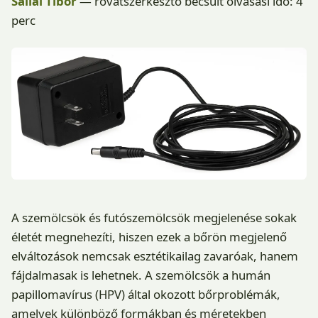
Sallai Tibor
— rovatszerkesztő
becsült olvasási idő: 4
perc
A szemölcsök és futószemölcsök megjelenése sokak
életét megnehezíti, hiszen ezek a bőrön megjelenő
elváltozások nemcsak esztétikailag zavaróak, hanem
fájdalmasak is lehetnek. A szemölcsök a humán
papillomavírus (HPV) által okozott bőrproblémák,
amelyek különböző formákban és méretekben