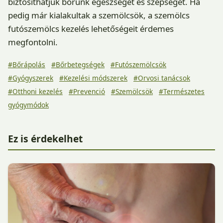
biztosíthatjuk bőrünk egészségét és szépségét. Ha
pedig már kialakultak a szemölcsök, a szemölcs
futószemölcs kezelés lehetőségeit érdemes
megfontolni.
#Bőrápolás
#Bőrbetegségek
#Futószemölcsök
#Gyógyszerek
#Kezelési módszerek
#Orvosi tanácsok
#Otthoni kezelés
#Prevenció
#Szemölcsök
#Természetes
gyógymódok
Ez is érdekelhet