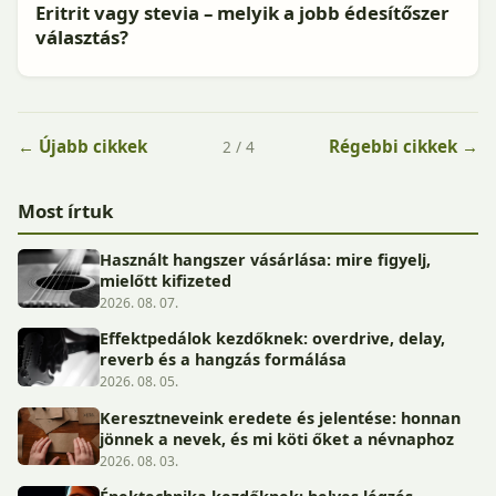
Eritrit vagy stevia – melyik a jobb édesítőszer
választás?
← Újabb cikkek
Régebbi cikkek →
2 / 4
Most írtuk
Használt hangszer vásárlása: mire figyelj,
mielőtt kifizeted
2026. 08. 07.
Effektpedálok kezdőknek: overdrive, delay,
reverb és a hangzás formálása
2026. 08. 05.
Keresztneveink eredete és jelentése: honnan
jönnek a nevek, és mi köti őket a névnaphoz
2026. 08. 03.