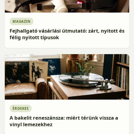
MAGAZIN
Fejhallgató vásárlási útmutató: zárt, nyitott és
félig nyitott típusok
ÉRDEKES
A bakelit reneszánsza: miért térünk vissza a
vinyl lemezekhez