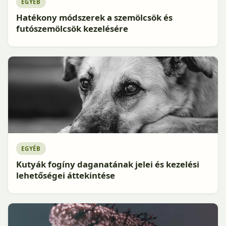
EGYÉB
Hatékony módszerek a szemölcsök és
futószemölcsök kezelésére
EGYÉB
Kutyák fogíny daganatának jelei és kezelési
lehetőségei áttekintése