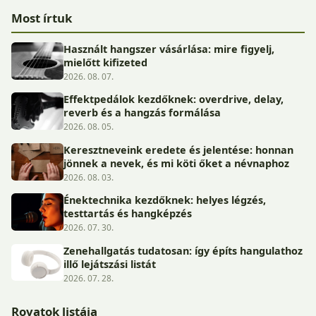
Most írtuk
Használt hangszer vásárlása: mire figyelj,
mielőtt kifizeted
2026. 08. 07.
Effektpedálok kezdőknek: overdrive, delay,
reverb és a hangzás formálása
2026. 08. 05.
Keresztneveink eredete és jelentése: honnan
jönnek a nevek, és mi köti őket a névnaphoz
2026. 08. 03.
Énektechnika kezdőknek: helyes légzés,
testtartás és hangképzés
2026. 07. 30.
Zenehallgatás tudatosan: így építs hangulathoz
illő lejátszási listát
2026. 07. 28.
Rovatok listája