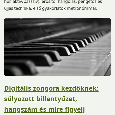
húr, aktív/passzív), erősítő, hangolás, pengetős és
ujjas technika, első gyakorlatok metronómmal.
Digitális zongora kezdőknek:
súlyozott billentyűzet,
hangszám és mire figyelj