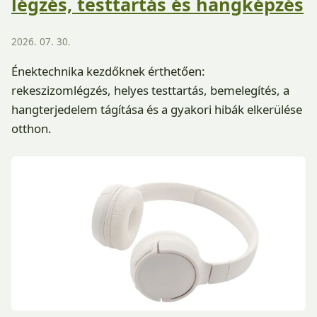
légzés, testtartás és hangképzés
2026. 07. 30.
Énektechnika kezdőknek érthetően:
rekeszizomlégzés, helyes testtartás, bemelegítés, a
hangterjedelem tágítása és a gyakori hibák elkerülése
otthon.