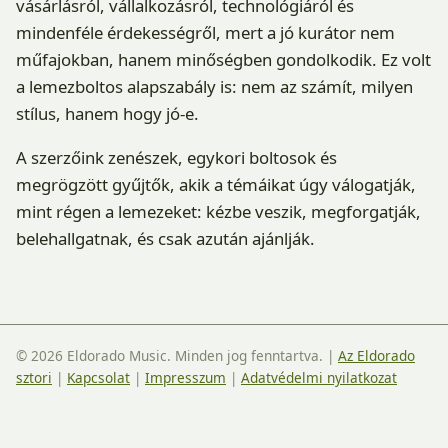
vásárlásról, vállalkozásról, technológiáról és
mindenféle érdekességről, mert a jó kurátor nem
műfajokban, hanem minőségben gondolkodik. Ez volt
a lemezboltos alapszabály is: nem az számít, milyen
stílus, hanem hogy jó-e.
A szerzőink zenészek, egykori boltosok és
megrögzött gyűjtők, akik a témáikat úgy válogatják,
mint régen a lemezeket: kézbe veszik, megforgatják,
belehallgatnak, és csak azután ajánlják.
© 2026 Eldorado Music. Minden jog fenntartva.
|
Az Eldorado
sztori
|
Kapcsolat
|
Impresszum
|
Adatvédelmi nyilatkozat