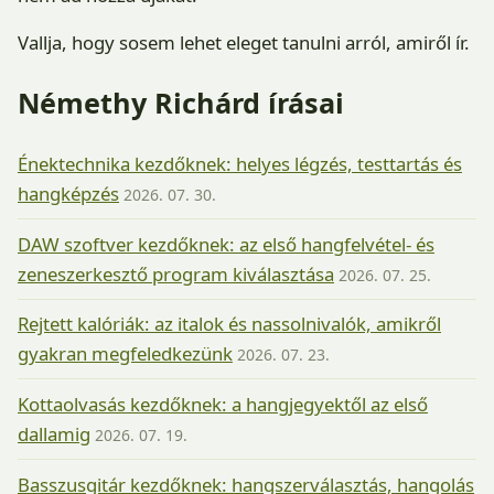
Vallja, hogy sosem lehet eleget tanulni arról, amiről ír.
Némethy Richárd írásai
Énektechnika kezdőknek: helyes légzés, testtartás és
hangképzés
2026. 07. 30.
DAW szoftver kezdőknek: az első hangfelvétel- és
zeneszerkesztő program kiválasztása
2026. 07. 25.
Rejtett kalóriák: az italok és nassolnivalók, amikről
gyakran megfeledkezünk
2026. 07. 23.
Kottaolvasás kezdőknek: a hangjegyektől az első
dallamig
2026. 07. 19.
Basszusgitár kezdőknek: hangszerválasztás, hangolás