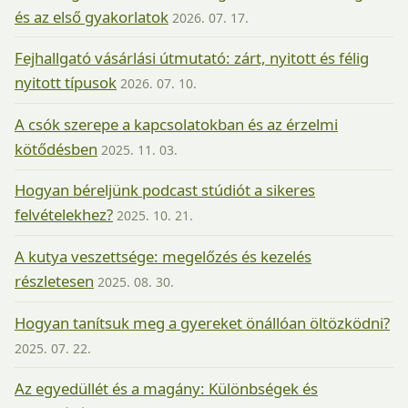
és az első gyakorlatok
2026. 07. 17.
Fejhallgató vásárlási útmutató: zárt, nyitott és félig
nyitott típusok
2026. 07. 10.
A csók szerepe a kapcsolatokban és az érzelmi
kötődésben
2025. 11. 03.
Hogyan béreljünk podcast stúdiót a sikeres
felvételekhez?
2025. 10. 21.
A kutya veszettsége: megelőzés és kezelés
részletesen
2025. 08. 30.
Hogyan tanítsuk meg a gyereket önállóan öltözködni?
2025. 07. 22.
Az egyedüllét és a magány: Különbségek és