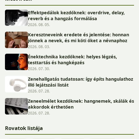
Effektpedálok kezdőknek: overdrive, delay,
reverb és a hangzás formálása
2026. 08. 05.
Keresztneveink eredete és jelentése: honnan
jönnek a nevek, és mi köti őket a névnaphoz
2026. 08. 03.
Énektechnika kezdőknek: helyes légzés,
testtartás és hangképzés
2026. 07. 30.
Zenehallgatás tudatosan: így építs hangulathoz
illő lejátszási listát
2026. 07. 28.
Zeneelmélet kezdőknek: hangnemek, skálák és
akkordok érthetően
2026. 07. 28.
Rovatok listája