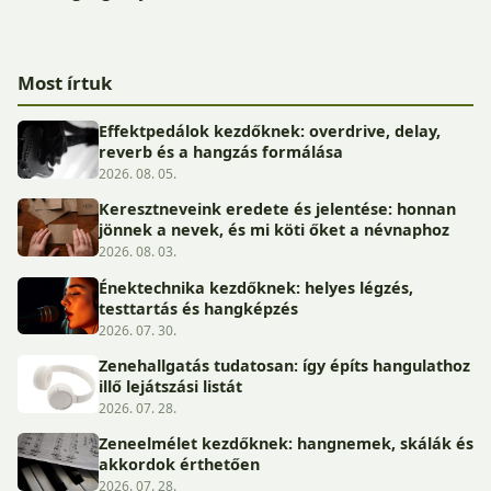
Most írtuk
Effektpedálok kezdőknek: overdrive, delay,
reverb és a hangzás formálása
2026. 08. 05.
Keresztneveink eredete és jelentése: honnan
jönnek a nevek, és mi köti őket a névnaphoz
2026. 08. 03.
Énektechnika kezdőknek: helyes légzés,
testtartás és hangképzés
2026. 07. 30.
Zenehallgatás tudatosan: így építs hangulathoz
illő lejátszási listát
2026. 07. 28.
Zeneelmélet kezdőknek: hangnemek, skálák és
akkordok érthetően
2026. 07. 28.