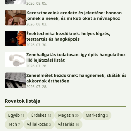
2026. 08. 05.
Keresztneveink eredete és jelentése: honnan
jönnek a nevek, és mi köti őket a névnaphoz
2026. 08. 03.
Énektechnika kezdőknek: helyes légzés,
testtartás és hangképzés
2026. 07. 30.
Zenehallgatás tudatosan: így építs hangulathoz
illő lejátszási listát
2026. 07. 28.
Zeneelmélet kezdőknek: hangnemek, skálák és
akkordok érthetően
2026. 07. 28.
Rovatok listája
Egyéb
Érdekes
Magazin
Marketing
18
15
30
2
Tech
Vállalkozás
Vásárlás
7
2
10