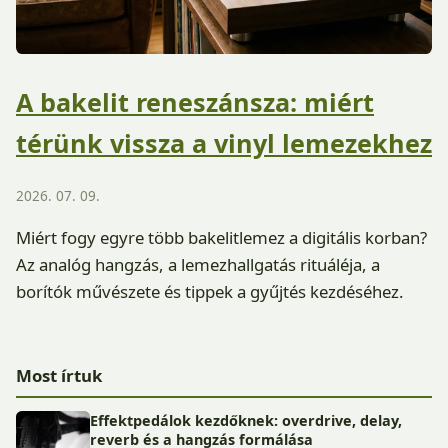
A bakelit reneszánsza: miért
térünk vissza a vinyl lemezekhez
2026. 07. 09.
Miért fogy egyre több bakelitlemez a digitális korban?
Az analóg hangzás, a lemezhallgatás rituáléja, a
borítók művészete és tippek a gyűjtés kezdéséhez.
Most írtuk
Effektpedálok kezdőknek: overdrive, delay,
reverb és a hangzás formálása