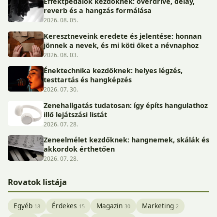
Effektpedálok kezdőknek: overdrive, delay,
reverb és a hangzás formálása
2026. 08. 05.
Keresztneveink eredete és jelentése: honnan
jönnek a nevek, és mi köti őket a névnaphoz
2026. 08. 03.
Énektechnika kezdőknek: helyes légzés,
testtartás és hangképzés
2026. 07. 30.
Zenehallgatás tudatosan: így építs hangulathoz
illő lejátszási listát
2026. 07. 28.
Zeneelmélet kezdőknek: hangnemek, skálák és
akkordok érthetően
2026. 07. 28.
Rovatok listája
Egyéb
Érdekes
Magazin
Marketing
18
15
30
2