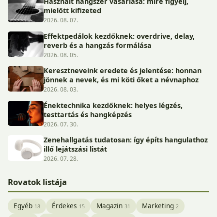
Használt hangszer vásárlása: mire figyelj,
mielőtt kifizeted
2026. 08. 07.
Effektpedálok kezdőknek: overdrive, delay,
reverb és a hangzás formálása
2026. 08. 05.
Keresztneveink eredete és jelentése: honnan
jönnek a nevek, és mi köti őket a névnaphoz
2026. 08. 03.
Énektechnika kezdőknek: helyes légzés,
testtartás és hangképzés
2026. 07. 30.
Zenehallgatás tudatosan: így építs hangulathoz
illő lejátszási listát
2026. 07. 28.
Rovatok listája
Egyéb
Érdekes
Magazin
Marketing
18
15
31
2