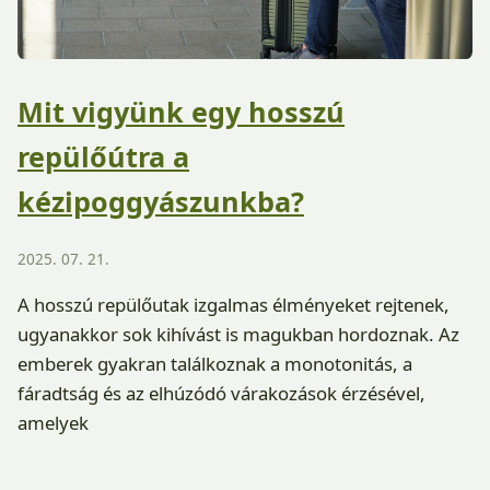
Mit vigyünk egy hosszú
repülőútra a
kézipoggyászunkba?
2025. 07. 21.
A hosszú repülőutak izgalmas élményeket rejtenek,
ugyanakkor sok kihívást is magukban hordoznak. Az
emberek gyakran találkoznak a monotonitás, a
fáradtság és az elhúzódó várakozások érzésével,
amelyek