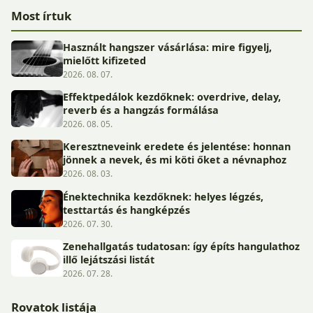
Most írtuk
Használt hangszer vásárlása: mire figyelj,
mielőtt kifizeted
2026. 08. 07.
Effektpedálok kezdőknek: overdrive, delay,
reverb és a hangzás formálása
2026. 08. 05.
Keresztneveink eredete és jelentése: honnan
jönnek a nevek, és mi köti őket a névnaphoz
2026. 08. 03.
Énektechnika kezdőknek: helyes légzés,
testtartás és hangképzés
2026. 07. 30.
Zenehallgatás tudatosan: így építs hangulathoz
illő lejátszási listát
2026. 07. 28.
Rovatok listája