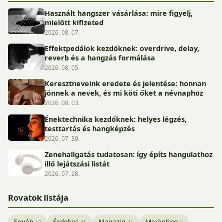
Használt hangszer vásárlása: mire figyelj,
mielőtt kifizeted
2026. 08. 07.
Effektpedálok kezdőknek: overdrive, delay,
reverb és a hangzás formálása
2026. 08. 05.
Keresztneveink eredete és jelentése: honnan
jönnek a nevek, és mi köti őket a névnaphoz
2026. 08. 03.
Énektechnika kezdőknek: helyes légzés,
testtartás és hangképzés
2026. 07. 30.
Zenehallgatás tudatosan: így építs hangulathoz
illő lejátszási listát
2026. 07. 28.
Rovatok listája
Egyéb
Érdekes
Magazin
Marketing