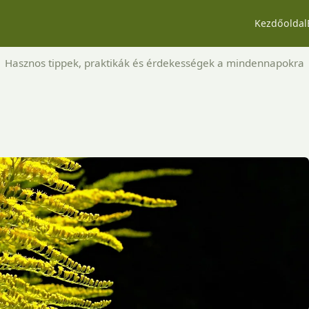
Kezdőoldal
Hasznos tippek, praktikák és érdekességek a mindennapokra