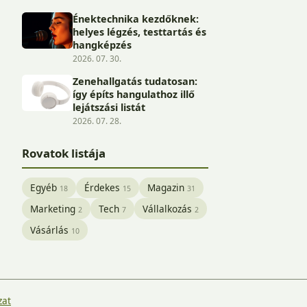
Énektechnika kezdőknek:
helyes légzés, testtartás és
hangképzés
2026. 07. 30.
Zenehallgatás tudatosan:
így építs hangulathoz illő
lejátszási listát
2026. 07. 28.
Rovatok listája
Egyéb
Érdekes
Magazin
18
15
31
Marketing
Tech
Vállalkozás
2
7
2
Vásárlás
10
zat