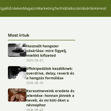
Egyéb
Érdekes
Magazin
Marketing
Tech
Vállalkozás
Vásárlás
Kereső
Most írtuk
Használt hangszer
vásárlása: mire figyelj,
mielőtt kifizeted
2026. 08. 07.
Effektpedálok kezdőknek:
overdrive, delay, reverb és
a hangzás formálása
2026. 08. 05.
Keresztneveink eredete és
jelentése: honnan jönnek a
nevek, és mi köti őket a
névnaphoz
2026. 08. 03.