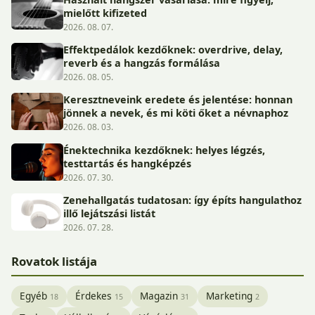
mielőtt kifizeted
2026. 08. 07.
Effektpedálok kezdőknek: overdrive, delay,
reverb és a hangzás formálása
2026. 08. 05.
Keresztneveink eredete és jelentése: honnan
jönnek a nevek, és mi köti őket a névnaphoz
2026. 08. 03.
Énektechnika kezdőknek: helyes légzés,
testtartás és hangképzés
2026. 07. 30.
Zenehallgatás tudatosan: így építs hangulathoz
illő lejátszási listát
2026. 07. 28.
Rovatok listája
Egyéb
Érdekes
Magazin
Marketing
18
15
31
2