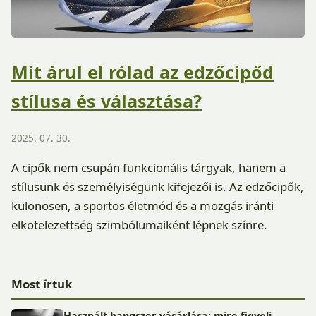
Mit árul el rólad az edzőcipőd
stílusa és választása?
2025. 07. 30.
A cipők nem csupán funkcionális tárgyak, hanem a
stílusunk és személyiségünk kifejezői is. Az edzőcipők,
különösen, a sportos életmód és a mozgás iránti
elkötelezettség szimbólumaiként lépnek színre.
Most írtuk
Használt hangszer vásárlása: mire figyelj,