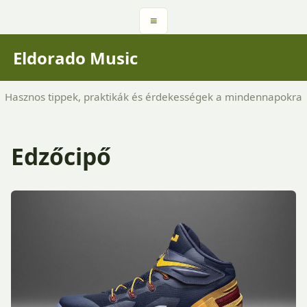
≡
Eldorado Music
Hasznos tippek, praktikák és érdekességek a mindennapokra
Edzőcipő