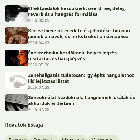
Effektpedálok kezdőknek: overdrive, delay,
reverb és a hangzás formálása
2026. 08. 05.
Keresztneveink eredete és jelentése: honnan
jönnek a nevek, és mi köti őket a névnaphoz
2026. 08. 03.
Énektechnika kezdőknek: helyes légzés,
testtartás és hangképzés
2026. 07. 30.
Zenehallgatás tudatosan: így építs hangulathoz
illő lejátszási listát
2026. 07. 28.
Zeneelmélet kezdőknek: hangnemek, skálák és
akkordok érthetően
2026. 07. 28.
Rovatok listája
Egyéb
Érdekes
Magazin
Marketing