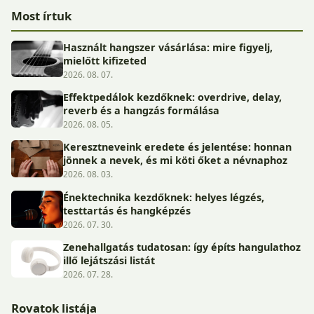
Most írtuk
Használt hangszer vásárlása: mire figyelj,
mielőtt kifizeted
2026. 08. 07.
Effektpedálok kezdőknek: overdrive, delay,
reverb és a hangzás formálása
2026. 08. 05.
Keresztneveink eredete és jelentése: honnan
jönnek a nevek, és mi köti őket a névnaphoz
2026. 08. 03.
Énektechnika kezdőknek: helyes légzés,
testtartás és hangképzés
2026. 07. 30.
Zenehallgatás tudatosan: így építs hangulathoz
illő lejátszási listát
2026. 07. 28.
Rovatok listája