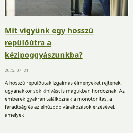
Mit vigyünk egy hosszú
repülőútra a
kézipoggyászunkba?
2025. 07. 21.
A hosszú repülőutak izgalmas élményeket rejtenek,
ugyanakkor sok kihívást is magukban hordoznak. Az
emberek gyakran találkoznak a monotonitás, a
fáradtság és az elhúzódó várakozások érzésével,
amelyek