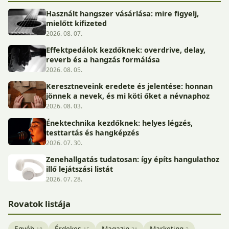
Használt hangszer vásárlása: mire figyelj,
mielőtt kifizeted
2026. 08. 07.
Effektpedálok kezdőknek: overdrive, delay,
reverb és a hangzás formálása
2026. 08. 05.
Keresztneveink eredete és jelentése: honnan
jönnek a nevek, és mi köti őket a névnaphoz
2026. 08. 03.
Énektechnika kezdőknek: helyes légzés,
testtartás és hangképzés
2026. 07. 30.
Zenehallgatás tudatosan: így építs hangulathoz
illő lejátszási listát
2026. 07. 28.
Rovatok listája
Egyéb
Érdekes
Magazin
Marketing