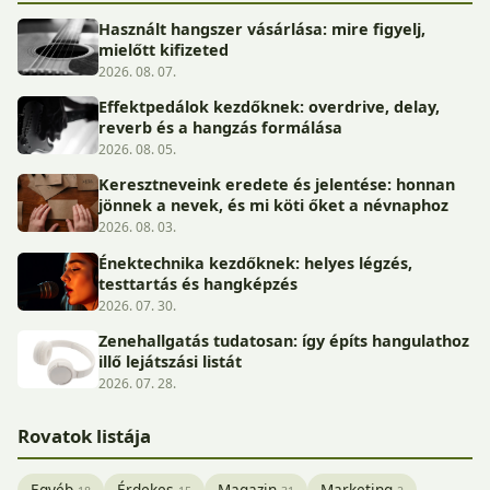
Használt hangszer vásárlása: mire figyelj,
mielőtt kifizeted
2026. 08. 07.
Effektpedálok kezdőknek: overdrive, delay,
reverb és a hangzás formálása
2026. 08. 05.
Keresztneveink eredete és jelentése: honnan
jönnek a nevek, és mi köti őket a névnaphoz
2026. 08. 03.
Énektechnika kezdőknek: helyes légzés,
testtartás és hangképzés
2026. 07. 30.
Zenehallgatás tudatosan: így építs hangulathoz
illő lejátszási listát
2026. 07. 28.
Rovatok listája
Egyéb
Érdekes
Magazin
Marketing