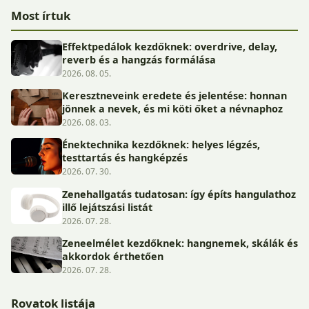
Most írtuk
Effektpedálok kezdőknek: overdrive, delay,
reverb és a hangzás formálása
2026. 08. 05.
Keresztneveink eredete és jelentése: honnan
jönnek a nevek, és mi köti őket a névnaphoz
2026. 08. 03.
Énektechnika kezdőknek: helyes légzés,
testtartás és hangképzés
2026. 07. 30.
Zenehallgatás tudatosan: így építs hangulathoz
illő lejátszási listát
2026. 07. 28.
Zeneelmélet kezdőknek: hangnemek, skálák és
akkordok érthetően
2026. 07. 28.
Rovatok listája