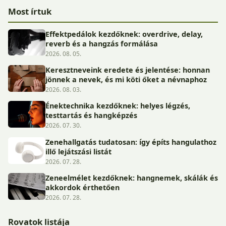
Most írtuk
Effektpedálok kezdőknek: overdrive, delay,
reverb és a hangzás formálása
2026. 08. 05.
Keresztneveink eredete és jelentése: honnan
jönnek a nevek, és mi köti őket a névnaphoz
2026. 08. 03.
Énektechnika kezdőknek: helyes légzés,
testtartás és hangképzés
2026. 07. 30.
Zenehallgatás tudatosan: így építs hangulathoz
illő lejátszási listát
2026. 07. 28.
Zeneelmélet kezdőknek: hangnemek, skálák és
akkordok érthetően
2026. 07. 28.
Rovatok listája