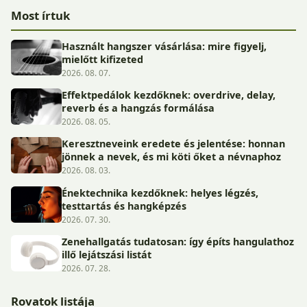
Most írtuk
Használt hangszer vásárlása: mire figyelj,
mielőtt kifizeted
2026. 08. 07.
Effektpedálok kezdőknek: overdrive, delay,
reverb és a hangzás formálása
2026. 08. 05.
Keresztneveink eredete és jelentése: honnan
jönnek a nevek, és mi köti őket a névnaphoz
2026. 08. 03.
Énektechnika kezdőknek: helyes légzés,
testtartás és hangképzés
2026. 07. 30.
Zenehallgatás tudatosan: így építs hangulathoz
illő lejátszási listát
2026. 07. 28.
Rovatok listája