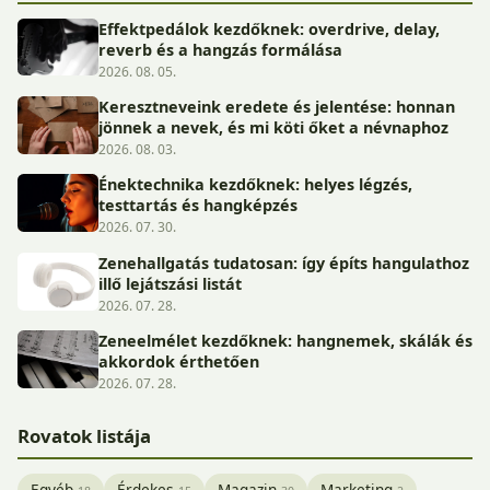
Effektpedálok kezdőknek: overdrive, delay,
reverb és a hangzás formálása
2026. 08. 05.
Keresztneveink eredete és jelentése: honnan
jönnek a nevek, és mi köti őket a névnaphoz
2026. 08. 03.
Énektechnika kezdőknek: helyes légzés,
testtartás és hangképzés
2026. 07. 30.
Zenehallgatás tudatosan: így építs hangulathoz
illő lejátszási listát
2026. 07. 28.
Zeneelmélet kezdőknek: hangnemek, skálák és
akkordok érthetően
2026. 07. 28.
Rovatok listája
Egyéb
Érdekes
Magazin
Marketing