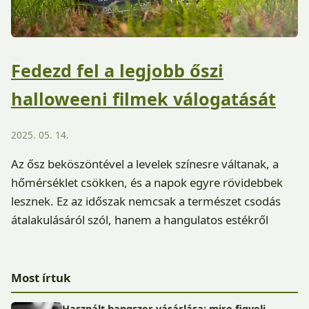
Fedezd fel a legjobb őszi
halloweeni filmek válogatását
2025. 05. 14.
Az ősz beköszöntével a levelek színesre váltanak, a
hőmérséklet csökken, és a napok egyre rövidebbek
lesznek. Ez az időszak nemcsak a természet csodás
átalakulásáról szól, hanem a hangulatos estékről
Most írtuk
Használt hangszer vásárlása: mire figyelj,