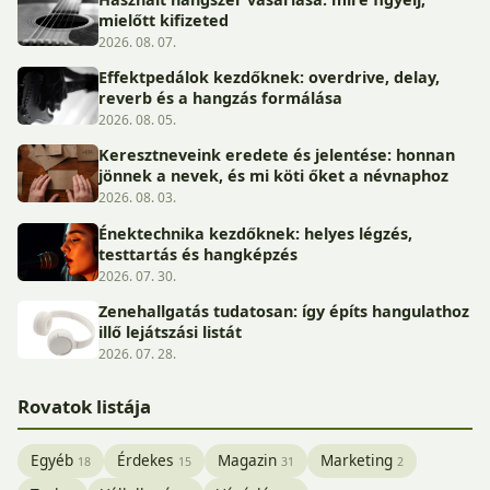
mielőtt kifizeted
2026. 08. 07.
Effektpedálok kezdőknek: overdrive, delay,
reverb és a hangzás formálása
2026. 08. 05.
Keresztneveink eredete és jelentése: honnan
jönnek a nevek, és mi köti őket a névnaphoz
2026. 08. 03.
Énektechnika kezdőknek: helyes légzés,
testtartás és hangképzés
2026. 07. 30.
Zenehallgatás tudatosan: így építs hangulathoz
illő lejátszási listát
2026. 07. 28.
Rovatok listája
Egyéb
Érdekes
Magazin
Marketing
18
15
31
2