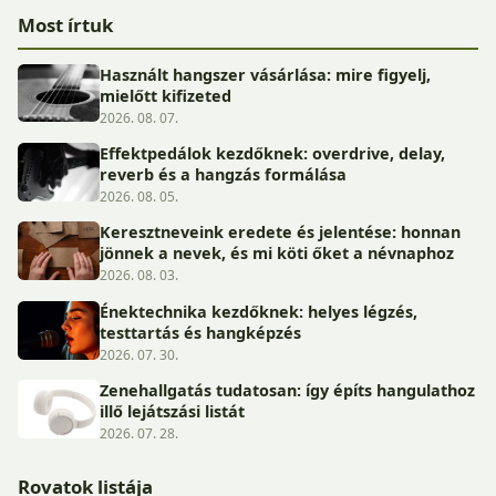
Most írtuk
Használt hangszer vásárlása: mire figyelj,
mielőtt kifizeted
2026. 08. 07.
Effektpedálok kezdőknek: overdrive, delay,
reverb és a hangzás formálása
2026. 08. 05.
Keresztneveink eredete és jelentése: honnan
jönnek a nevek, és mi köti őket a névnaphoz
2026. 08. 03.
Énektechnika kezdőknek: helyes légzés,
testtartás és hangképzés
2026. 07. 30.
Zenehallgatás tudatosan: így építs hangulathoz
illő lejátszási listát
2026. 07. 28.
Rovatok listája