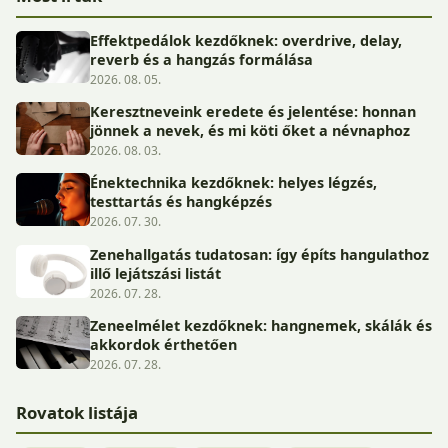
Effektpedálok kezdőknek: overdrive, delay,
reverb és a hangzás formálása
2026. 08. 05.
Keresztneveink eredete és jelentése: honnan
jönnek a nevek, és mi köti őket a névnaphoz
2026. 08. 03.
Énektechnika kezdőknek: helyes légzés,
testtartás és hangképzés
2026. 07. 30.
Zenehallgatás tudatosan: így építs hangulathoz
illő lejátszási listát
2026. 07. 28.
Zeneelmélet kezdőknek: hangnemek, skálák és
akkordok érthetően
2026. 07. 28.
Rovatok listája