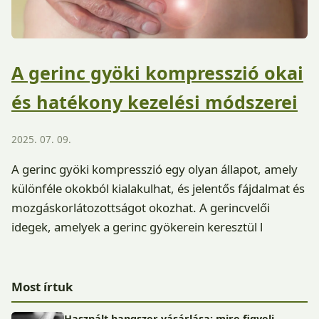
A gerinc gyöki kompresszió okai
és hatékony kezelési módszerei
2025. 07. 09.
A gerinc gyöki kompresszió egy olyan állapot, amely
különféle okokból kialakulhat, és jelentős fájdalmat és
mozgáskorlátozottságot okozhat. A gerincvelői
idegek, amelyek a gerinc gyökerein keresztül l
Most írtuk
Használt hangszer vásárlása: mire figyelj,