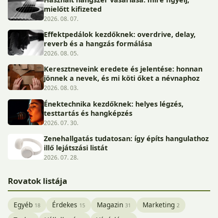
mielőtt kifizeted
2026. 08. 07.
Effektpedálok kezdőknek: overdrive, delay,
reverb és a hangzás formálása
2026. 08. 05.
Keresztneveink eredete és jelentése: honnan
jönnek a nevek, és mi köti őket a névnaphoz
2026. 08. 03.
Énektechnika kezdőknek: helyes légzés,
testtartás és hangképzés
2026. 07. 30.
Zenehallgatás tudatosan: így építs hangulathoz
illő lejátszási listát
2026. 07. 28.
Rovatok listája
Egyéb
Érdekes
Magazin
Marketing
18
15
31
2