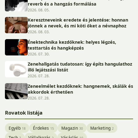
reverb és a hangzás formálása
2026. 08. 05.
Keresztneveink eredete és jelentése: honnan
jönnek a nevek, és mi köti őket a névnaphoz
2026. 08. 03.
Énektechnika kezdőknek: helyes légzés,
testtartás és hangképzés
2026. 07. 30.
Zenehallgatás tudatosan: így építs hangulathoz
illő lejátszási listát
2026. 07. 28.
Zeneelmélet kezdőknek: hangnemek, skálák és
akkordok érthetően
2026. 07. 28.
Rovatok listája
Egyéb
Érdekes
Magazin
Marketing
18
15
30
2
Tech
Vállalkozás
Vásárlás
7
2
10