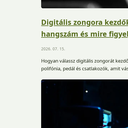
Digitális zongora kezdő
hangszám és mire figyel
2026. 07. 15.
Hogyan válassz digitális zongorát kezd
polifónia, pedál és csatlakozók, amit vásá