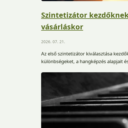
Szintetizátor kezdőknek:
vásárláskor
2026. 07. 21.
Az első szintetizátor kiválasztása kezd
különbségeket, a hangképzés alapjait é