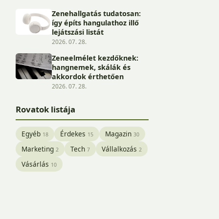
Zenehallgatás tudatosan:
így építs hangulathoz illő
lejátszási listát
2026. 07. 28.
Zeneelmélet kezdőknek:
hangnemek, skálák és
akkordok érthetően
2026. 07. 28.
Rovatok listája
Egyéb
Érdekes
Magazin
18
15
30
Marketing
Tech
Vállalkozás
2
7
2
Vásárlás
10