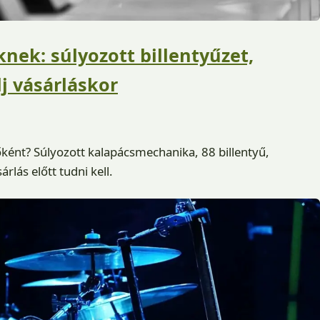
knek: súlyozott billentyűzet,
j vásárláskor
őként? Súlyozott kalapácsmechanika, 88 billentyű,
rlás előtt tudni kell.