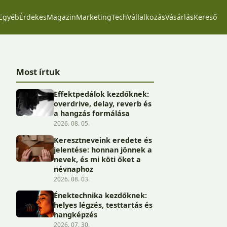
Egyéb
Érdekes
Magazin
Marketing
Tech
Vállalkozás
Vásárlás
Kereső
Most írtuk
Effektpedálok kezdőknek:
overdrive, delay, reverb és
a hangzás formálása
2026. 08. 05.
Keresztneveink eredete és
jelentése: honnan jönnek a
nevek, és mi köti őket a
névnaphoz
2026. 08. 03.
Énektechnika kezdőknek:
helyes légzés, testtartás és
hangképzés
2026. 07. 30.