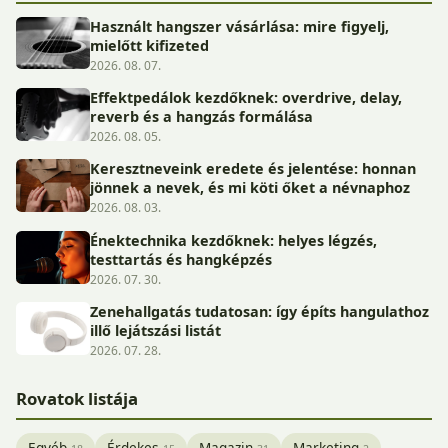
Használt hangszer vásárlása: mire figyelj,
mielőtt kifizeted
2026. 08. 07.
Effektpedálok kezdőknek: overdrive, delay,
reverb és a hangzás formálása
2026. 08. 05.
Keresztneveink eredete és jelentése: honnan
jönnek a nevek, és mi köti őket a névnaphoz
2026. 08. 03.
Énektechnika kezdőknek: helyes légzés,
testtartás és hangképzés
2026. 07. 30.
Zenehallgatás tudatosan: így építs hangulathoz
illő lejátszási listát
2026. 07. 28.
Rovatok listája
Egyéb
Érdekes
Magazin
Marketing