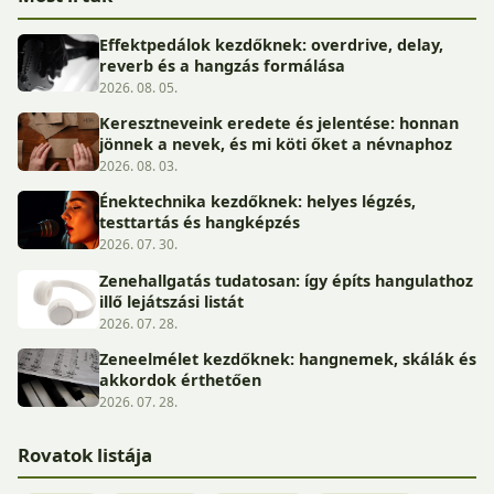
Effektpedálok kezdőknek: overdrive, delay,
reverb és a hangzás formálása
2026. 08. 05.
Keresztneveink eredete és jelentése: honnan
jönnek a nevek, és mi köti őket a névnaphoz
2026. 08. 03.
Énektechnika kezdőknek: helyes légzés,
testtartás és hangképzés
2026. 07. 30.
Zenehallgatás tudatosan: így építs hangulathoz
illő lejátszási listát
2026. 07. 28.
Zeneelmélet kezdőknek: hangnemek, skálák és
akkordok érthetően
2026. 07. 28.
Rovatok listája