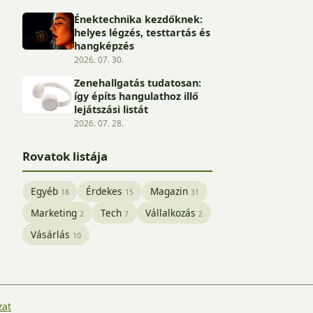
Énektechnika kezdőknek:
helyes légzés, testtartás és
hangképzés
2026. 07. 30.
Zenehallgatás tudatosan:
így építs hangulathoz illő
lejátszási listát
2026. 07. 28.
Rovatok listája
Egyéb
Érdekes
Magazin
18
15
31
Marketing
Tech
Vállalkozás
2
7
2
Vásárlás
10
zat