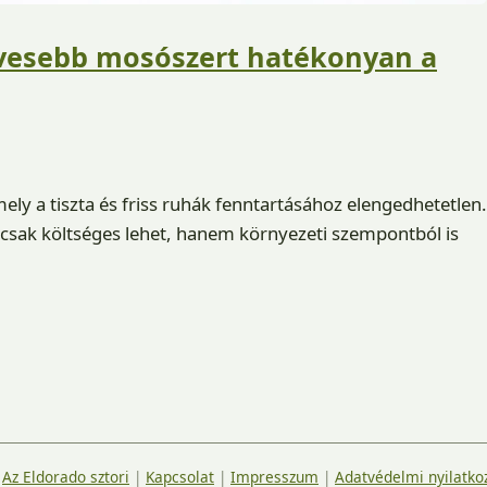
vesebb mosószert hatékonyan a
ly a tiszta és friss ruhák fenntartásához elengedhetetlen.
sak költséges lehet, hanem környezeti szempontból is
|
Az Eldorado sztori
|
Kapcsolat
|
Impresszum
|
Adatvédelmi nyilatko