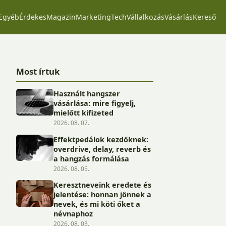
Egyéb
Érdekes
Magazin
Marketing
Tech
Vállalkozás
Vásárlás
Kereső
Most írtuk
Használt hangszer
vásárlása: mire figyelj,
mielőtt kifizeted
2026. 08. 07.
Effektpedálok kezdőknek:
overdrive, delay, reverb és
a hangzás formálása
2026. 08. 05.
Keresztneveink eredete és
jelentése: honnan jönnek a
nevek, és mi köti őket a
névnaphoz
2026. 08. 03.