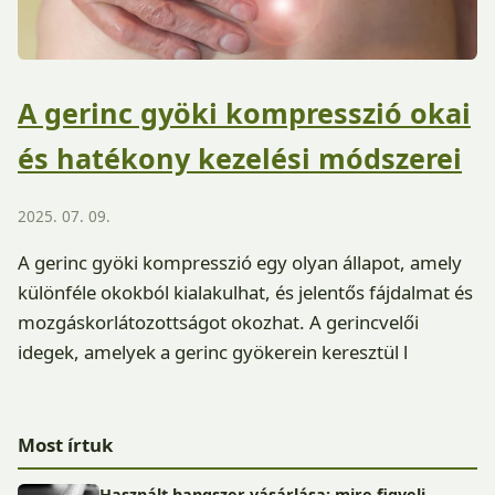
A gerinc gyöki kompresszió okai
és hatékony kezelési módszerei
2025. 07. 09.
A gerinc gyöki kompresszió egy olyan állapot, amely
különféle okokból kialakulhat, és jelentős fájdalmat és
mozgáskorlátozottságot okozhat. A gerincvelői
idegek, amelyek a gerinc gyökerein keresztül l
Most írtuk
Használt hangszer vásárlása: mire figyelj,