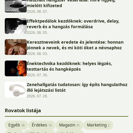
mielőtt kifizeted
2026. 08. 07.
Effektpedálok kezdőknek: overdrive, delay,
reverb és a hangzás formálása
2026. 08. 05.
Keresztneveink eredete és jelentése: honnan
jönnek a nevek, és mi köti őket a névnaphoz
2026. 08. 03.
Énektechnika kezdőknek: helyes légzés,
testtartás és hangképzés
2026. 07. 30.
Zenehallgatás tudatosan: így építs hangulathoz
illő lejátszási listát
2026. 07. 28.
Rovatok listája
Egyéb
Érdekes
Magazin
Marketing
18
15
31
2