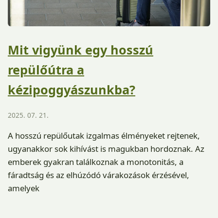
Mit vigyünk egy hosszú
repülőútra a
kézipoggyászunkba?
2025. 07. 21.
A hosszú repülőutak izgalmas élményeket rejtenek,
ugyanakkor sok kihívást is magukban hordoznak. Az
emberek gyakran találkoznak a monotonitás, a
fáradtság és az elhúzódó várakozások érzésével,
amelyek