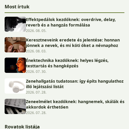
Most írtuk
Effektpedálok kezdőknek: overdrive, delay,
reverb és a hangzás formálása
2026. 08. 05.
Keresztneveink eredete és jelentése: honnan
jönnek a nevek, és mi köti őket a névnaphoz
2026. 08. 03.
Énektechnika kezdőknek: helyes légzés,
testtartás és hangképzés
2026. 07. 30.
Zenehallgatás tudatosan: így építs hangulathoz
illő lejátszási listát
2026. 07. 28.
Zeneelmélet kezdőknek: hangnemek, skálák és
akkordok érthetően
2026. 07. 28.
Rovatok listája