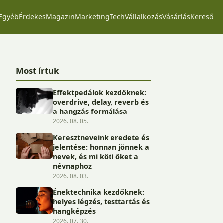
Egyéb
Érdekes
Magazin
Marketing
Tech
Vállalkozás
Vásárlás
Kereső
Most írtuk
Effektpedálok kezdőknek:
overdrive, delay, reverb és
a hangzás formálása
2026. 08. 05.
Keresztneveink eredete és
jelentése: honnan jönnek a
nevek, és mi köti őket a
névnaphoz
2026. 08. 03.
Énektechnika kezdőknek:
helyes légzés, testtartás és
hangképzés
2026. 07. 30.