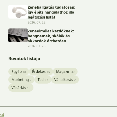
Zenehallgatás tudatosan:
így építs hangulathoz illő
lejátszási listát
2026. 07. 28.
Zeneelmélet kezdőknek:
hangnemek, skálák és
akkordok érthetően
2026. 07. 28.
Rovatok listája
Egyéb
Érdekes
Magazin
18
15
30
Marketing
Tech
Vállalkozás
2
7
2
Vásárlás
10
zat