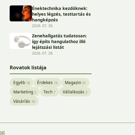
Énektechnika kezdőknek:
helyes légzés, testtartás és
hangképzés
2026. 07. 30.
Zenehallgatás tudatosan:
így építs hangulathoz illő
lejátszási listát
2026. 07. 28.
Rovatok listája
Egyéb
Érdekes
Magazin
18
15
31
Marketing
Tech
Vállalkozás
2
7
2
Vásárlás
10
zat