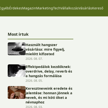
Egyéb
Érdekes
Magazin
Marketing
Tech
Vállalkozás
Vásárlás
Kereső
Most írtuk
Használt hangszer
vásárlása: mire figyelj,
mielőtt kifizeted
2026. 08. 07.
Effektpedálok kezdőknek:
overdrive, delay, reverb és
a hangzás formálása
2026. 08. 05.
Keresztneveink eredete és
jelentése: honnan jönnek a
nevek, és mi köti őket a
névnaphoz
2026. 08. 03.