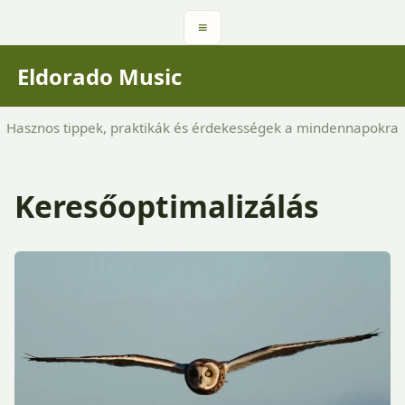
≡
Eldorado Music
Hasznos tippek, praktikák és érdekességek a mindennapokra
Keresőoptimalizálás