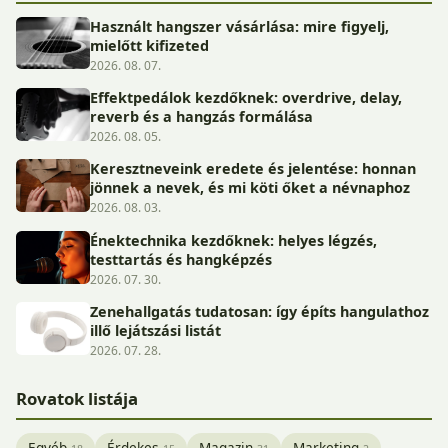
Használt hangszer vásárlása: mire figyelj,
mielőtt kifizeted
2026. 08. 07.
Effektpedálok kezdőknek: overdrive, delay,
reverb és a hangzás formálása
2026. 08. 05.
Keresztneveink eredete és jelentése: honnan
jönnek a nevek, és mi köti őket a névnaphoz
2026. 08. 03.
Énektechnika kezdőknek: helyes légzés,
testtartás és hangképzés
2026. 07. 30.
Zenehallgatás tudatosan: így építs hangulathoz
illő lejátszási listát
2026. 07. 28.
Rovatok listája
Egyéb
Érdekes
Magazin
Marketing