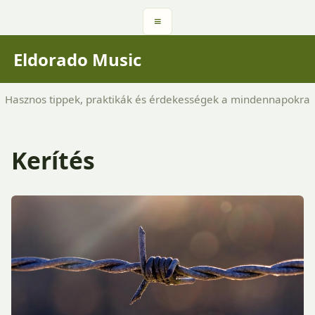
≡
Eldorado Music
Hasznos tippek, praktikák és érdekességek a mindennapokra
Kerítés