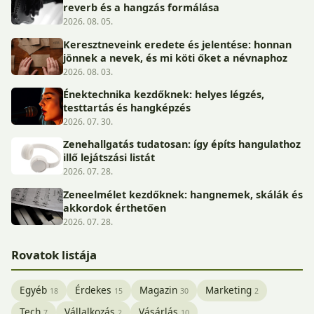
reverb és a hangzás formálása
2026. 08. 05.
Keresztneveink eredete és jelentése: honnan
jönnek a nevek, és mi köti őket a névnaphoz
2026. 08. 03.
Énektechnika kezdőknek: helyes légzés,
testtartás és hangképzés
2026. 07. 30.
Zenehallgatás tudatosan: így építs hangulathoz
illő lejátszási listát
2026. 07. 28.
Zeneelmélet kezdőknek: hangnemek, skálák és
akkordok érthetően
2026. 07. 28.
Rovatok listája
Egyéb
Érdekes
Magazin
Marketing
18
15
30
2
Tech
Vállalkozás
Vásárlás
7
2
10