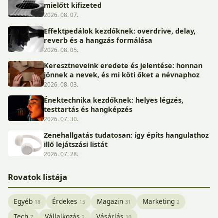
mielőtt kifizeted
2026. 08. 07.
Effektpedálok kezdőknek: overdrive, delay,
reverb és a hangzás formálása
2026. 08. 05.
Keresztneveink eredete és jelentése: honnan
jönnek a nevek, és mi köti őket a névnaphoz
2026. 08. 03.
Énektechnika kezdőknek: helyes légzés,
testtartás és hangképzés
2026. 07. 30.
Zenehallgatás tudatosan: így építs hangulathoz
illő lejátszási listát
2026. 07. 28.
Rovatok listája
Egyéb
Érdekes
Magazin
Marketing
18
15
31
2
Tech
Vállalkozás
Vásárlás
7
2
10