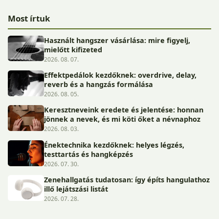
Most írtuk
Használt hangszer vásárlása: mire figyelj,
mielőtt kifizeted
2026. 08. 07.
Effektpedálok kezdőknek: overdrive, delay,
reverb és a hangzás formálása
2026. 08. 05.
Keresztneveink eredete és jelentése: honnan
jönnek a nevek, és mi köti őket a névnaphoz
2026. 08. 03.
Énektechnika kezdőknek: helyes légzés,
testtartás és hangképzés
2026. 07. 30.
Zenehallgatás tudatosan: így építs hangulathoz
illő lejátszási listát
2026. 07. 28.