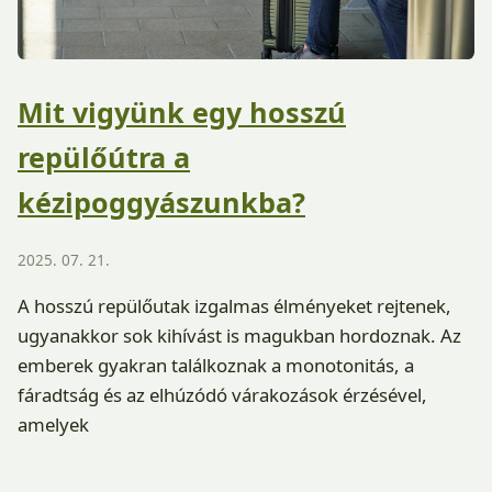
Mit vigyünk egy hosszú
repülőútra a
kézipoggyászunkba?
2025. 07. 21.
A hosszú repülőutak izgalmas élményeket rejtenek,
ugyanakkor sok kihívást is magukban hordoznak. Az
emberek gyakran találkoznak a monotonitás, a
fáradtság és az elhúzódó várakozások érzésével,
amelyek