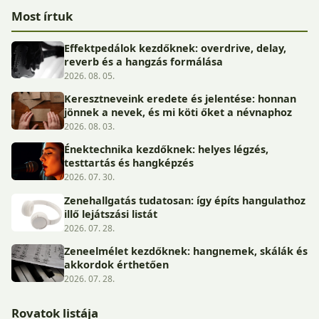
Most írtuk
Effektpedálok kezdőknek: overdrive, delay,
reverb és a hangzás formálása
2026. 08. 05.
Keresztneveink eredete és jelentése: honnan
jönnek a nevek, és mi köti őket a névnaphoz
2026. 08. 03.
Énektechnika kezdőknek: helyes légzés,
testtartás és hangképzés
2026. 07. 30.
Zenehallgatás tudatosan: így építs hangulathoz
illő lejátszási listát
2026. 07. 28.
Zeneelmélet kezdőknek: hangnemek, skálák és
akkordok érthetően
2026. 07. 28.
Rovatok listája