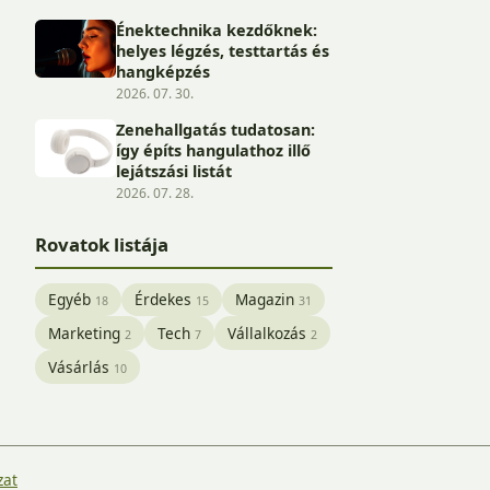
Énektechnika kezdőknek:
helyes légzés, testtartás és
hangképzés
2026. 07. 30.
Zenehallgatás tudatosan:
így építs hangulathoz illő
lejátszási listát
2026. 07. 28.
Rovatok listája
Egyéb
Érdekes
Magazin
18
15
31
Marketing
Tech
Vállalkozás
2
7
2
Vásárlás
10
zat