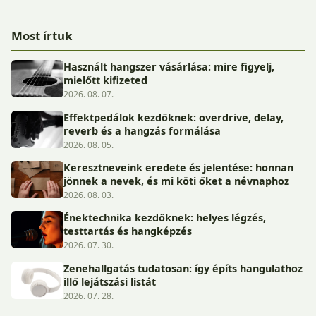
Most írtuk
Használt hangszer vásárlása: mire figyelj,
mielőtt kifizeted
2026. 08. 07.
Effektpedálok kezdőknek: overdrive, delay,
reverb és a hangzás formálása
2026. 08. 05.
Keresztneveink eredete és jelentése: honnan
jönnek a nevek, és mi köti őket a névnaphoz
2026. 08. 03.
Énektechnika kezdőknek: helyes légzés,
testtartás és hangképzés
2026. 07. 30.
Zenehallgatás tudatosan: így építs hangulathoz
illő lejátszási listát
2026. 07. 28.