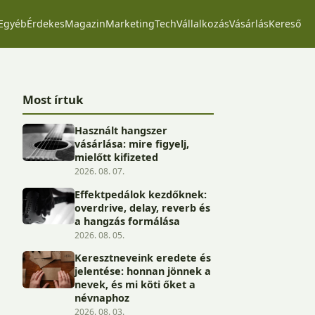
Egyéb
Érdekes
Magazin
Marketing
Tech
Vállalkozás
Vásárlás
Kereső
Most írtuk
Használt hangszer
vásárlása: mire figyelj,
mielőtt kifizeted
2026. 08. 07.
Effektpedálok kezdőknek:
overdrive, delay, reverb és
a hangzás formálása
2026. 08. 05.
Keresztneveink eredete és
jelentése: honnan jönnek a
nevek, és mi köti őket a
névnaphoz
2026. 08. 03.