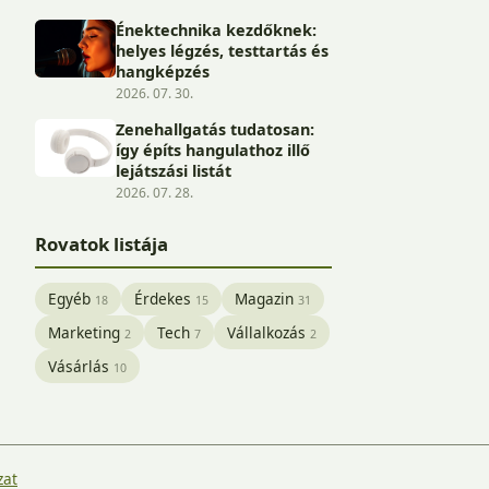
Énektechnika kezdőknek:
helyes légzés, testtartás és
hangképzés
2026. 07. 30.
Zenehallgatás tudatosan:
így építs hangulathoz illő
lejátszási listát
2026. 07. 28.
Rovatok listája
Egyéb
Érdekes
Magazin
18
15
31
Marketing
Tech
Vállalkozás
2
7
2
Vásárlás
10
zat