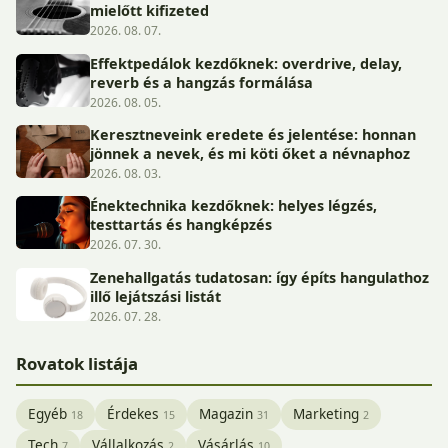
mielőtt kifizeted
2026. 08. 07.
Effektpedálok kezdőknek: overdrive, delay,
reverb és a hangzás formálása
2026. 08. 05.
Keresztneveink eredete és jelentése: honnan
jönnek a nevek, és mi köti őket a névnaphoz
2026. 08. 03.
Énektechnika kezdőknek: helyes légzés,
testtartás és hangképzés
2026. 07. 30.
Zenehallgatás tudatosan: így építs hangulathoz
illő lejátszási listát
2026. 07. 28.
Rovatok listája
Egyéb
Érdekes
Magazin
Marketing
18
15
31
2
Tech
Vállalkozás
Vásárlás
7
2
10